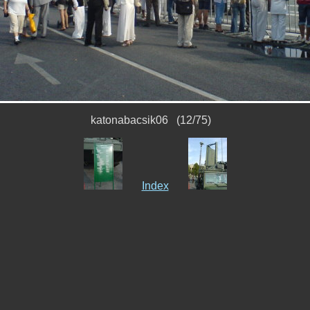
katonabacsik06 (12/75)
Index