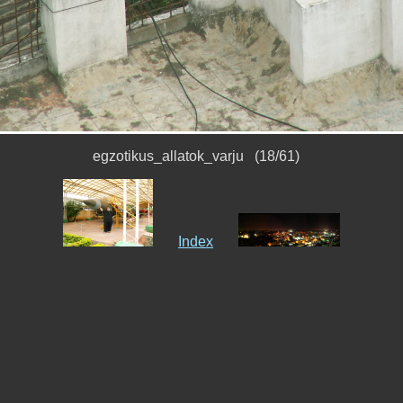
egzotikus_allatok_varju (18/61)
Index