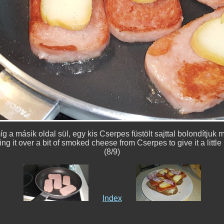
g a másik oldal sül, egy kis Cserpes füstölt sajttal bolondítjuk 
ning it over a bit of smoked cheese from Cserpes to give it a littl
(8/9)
Index