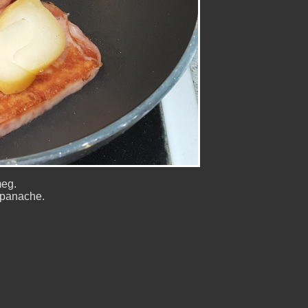
meg.
e panache.