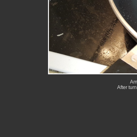
Amí
After tur