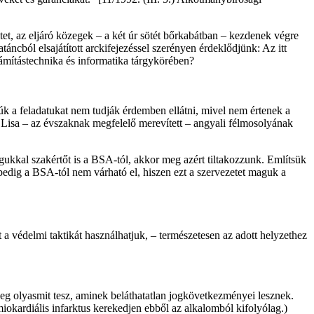
ltet, az eljáró közegek – a két úr sötét bőrkabátban – kezdenek végre
áncból elsajátított arckifejezéssel szerényen érdeklődjünk: Az itt
zámítástechnika és informatika tárgykörében?
k a feladatukat nem tudják érdemben ellátni, mivel nem értenek a
Lisa – az évszaknak megfelelő merevített – angyali félmosolyának
gukkal szakértőt is a BSA-tól, akkor meg azért tiltakozzunk. Említsük
pedig a BSA-tól nem várható el, hiszen ezt a szervezetet maguk a
 a védelmi taktikát használhatjuk, – természetesen az adott helyzethez
tleg olyasmit tesz, aminek beláthatatlan jogkövetkezményei lesznek.
iokardiális infarktus kerekedjen ebből az alkalomból kifolyólag.)