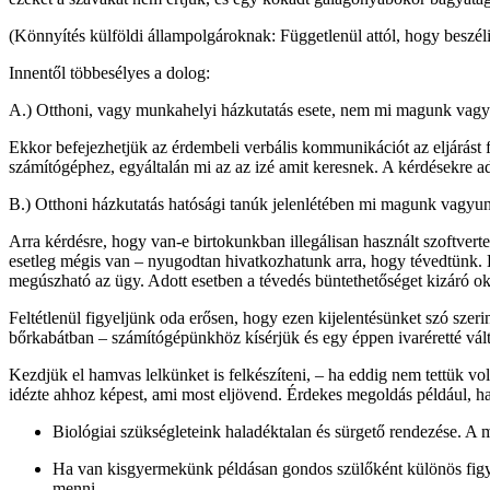
(Könnyítés külföldi állampolgároknak: Függetlenül attól, hogy beszél
Innentől többesélyes a dolog:
A.) Otthoni, vagy munkahelyi házkutatás esete, nem mi magunk vagy
Ekkor befejezhetjük az érdembeli verbális kommunikációt az eljárást 
számítógéphez, egyáltalán mi az az izé amit keresnek. A kérdésekre 
B.) Otthoni házkutatás hatósági tanúk jelenlétében mi magunk vagyu
Arra kérdésre, hogy van-e birtokunkban illegálisan használt szoftver
esetleg mégis van – nyugodtan hivatkozhatunk arra, hogy tévedtünk. 
megúszható az ügy. Adott esetben a tévedés büntethetőséget kizáró ok 
Feltétlenül figyeljünk oda erősen, hogy ezen kijelentésünket szó szeri
bőrkabátban – számítógépünkhöz kísérjük és egy éppen ivaréretté vál
Kezdjük el hamvas lelkünket is felkészíteni, – ha eddig nem tettük 
idézte ahhoz képest, ami most eljövend. Érdekes megoldás például, ha
Biológiai szükségleteink haladéktalan és sürgető rendezése. A m
Ha van kisgyermekünk példásan gondos szülőként különös figyel
menni.