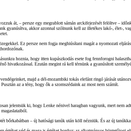
yozzuk át, – persze egy megrablott sámán arckifejezését felöltve – idő
k gyanúsítva, akkor azonnal szólnunk kell az illetékes lakó-, élet-, 
etet.
 közegekkel. Ez persze nem fogja meghiúsítani magát a nyomozati eljárás
athordozónak.
sunkra hoznia, hogy itten kupászkodás esete fog fennforogni halaszth
énő hivatkozással. Ezután megint rá kell térnünk a gyanúsított személy
 vendégeinket, majd a dél-mozambiki tokás elefánt ringó járását utánoz
l. Pusztán az a tény, hogy ők a szomszédaink az most nem számít.
ztosan jelentsük ki, hogy Lenke nénivel haragban vagyunk, mert nem ad
 magaslataiból.
tét bőrkabátban – új hatósági tanúk után köll nézniük. És az új tanúkka
rtéket véd és maga is értéket hordoz: az alkotmányos büntetőjogi elve