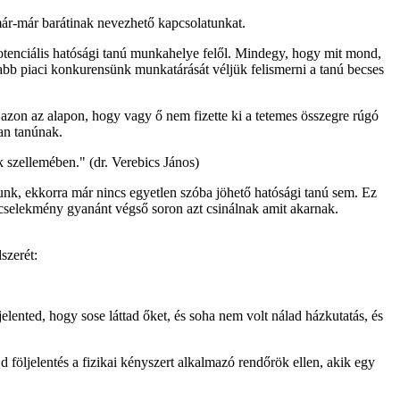
már-már barátinak nevezhető kapcsolatunkat.
 potenciális hatósági tanú munkahelye felől. Mindegy, hogy mit mond,
bb piaci konkurensünk munkatárását véljük felismerni a tanú becses
k azon az alapon, hogy vagy ő nem fizette ki a tetemes összegre rúgó
an tanúnak.
k szellemében." (dr. Verebics János)
unk, ekkorra már nincs egyetlen szóba jöhető hatósági tanú sem. Ez
 cselekmény gyanánt végső soron azt csinálnak amit akarnak.
szerét:
jelented, hogy sose láttad őket, és soha nem volt nálad házkutatás, és
d följelentés a fizikai kényszert alkalmazó rendőrök ellen, akik egy