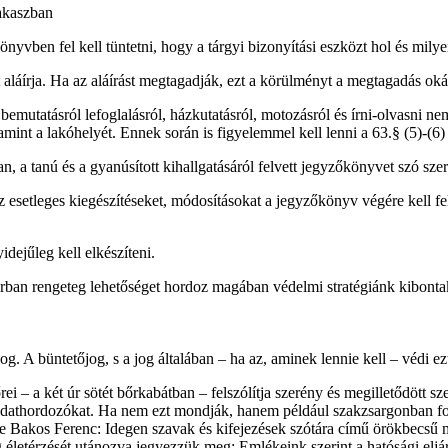
akaszban
őkönyvben fel kell tüntetni, hogy a tárgyi bizonyítási eszközt hol és mil
 aláírja. Ha az aláírást megtagadják, ezt a körülményt a megtagadás oká
re bemutatásról lefoglalásról, házkutatásról, motozásról és írni-olvasni 
alamint a lakóhelyét. Ennek során is figyelemmel kell lenni a 63.§ (5)-(6
a tanú és a gyanúsított kihallgatásáról felvett jegyzőkönyvet szó szerint
 esetleges kiegészítéseket, módosításokat a jegyzőkönyv végére kell fe
dejűleg kell elkészíteni.
sorban rengeteg lehetőséget hordoz magában védelmi stratégiánk kibont
A büntetőjog, s a jog általában – ha az, aminek lennie kell – védi ezt 
– a két úr sötét bőrkabátban – felszólítja szerény és megilletődött sz
adathordozókat. Ha nem ezt mondják, hanem például szakzsargonban fo
e Bakos Ferenc: Idegen szavak és kifejezések szótára című örökbecsű m
életérzését utánozva jegyezzük meg: Emlékeink szerint a hatósági eljár