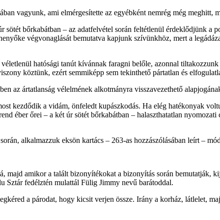
itában vagyunk, ami elmérgesítette az egyébként nemrég még meghitt, 
 úr sötét bőrkabátban – az adatfelvétel során feltétlenül érdeklődjünk a
 henyőke végvonaglását bemutatva kapjunk szívünkhöz, mert a legádáza
 véletlenül hatósági tanút kívánnak faragni belőle, azonnal tiltakozzun
iszony köztünk, ezért semmiképp sem tekinthető pártatlan és elfogulatl
gében az ártatlanság vélelmének alkotmányra visszavezethető alapjogána
 most kezdődik a vidám, önfeledt kupászkodás. Ha elég hatékonyak volt
nd éber őrei – a két úr sötét bőrkabátban – halaszthatatlan nyomozati
s során, alkalmazzuk eksön kartács – 263-as hozzászólásában leírt – mód
lá, majd amikor a talált bizonyítékokat a bizonyítás során bemutatják, ki
lu Sztár fedélztén mulattál Fülig Jimmy nevű barátoddal.
gkéred a párodat, hogy kicsit verjen össze. Irány a korház, látlelet, maj