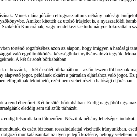
azásának. Minek utána jóízűen elfogyasztottunk néhány hatósági tanújelö
zőkönyvbe. Amikor kitették az utolsó írásjelet is, a nyasszaföldi bambat
gyi Szakértői Kamarának, vagy rendelkezik-e tudományos fokozattal a s
en történő rögzítéséhez azon az alapon, hogy imigyen a hatósági tanú
ósággal való együttműködési készségünket nyilvánvalóvá tegyük, Mona 
geknek. A két úr sötét bőrkabátban.
nak el hozzánk, – két úr sötét bőrkabátban – aztán teszem föl hoznak ma
lapvető jogot, példának okáért a pártatlan eljáráshoz való jogot. Ez 
en elfogultnak tekinthető, ezért nem vehet részt a hatósági eljárásban.
k a rend éber őrei. Két úr sötét bőrkabátban. Eddig nagyjából ugyanazt
tratégiánk eleddig sem túl szűk tárházát.
ól az eddig felsoroltakon túlmenően. Nézzünk néhány lehetséges indokot:
ondtunk, és ezért biztosan rosszindulattal viseltetik irányunkban, ese
 dolgozó munkatársainkat az ilyen jellegű közlésre, nehogy véletlenül m