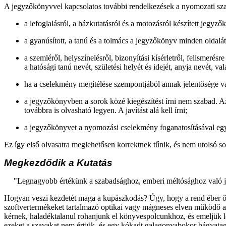
A jegyzőkönyvvel kapcsolatos további rendelkezések a nyomozati sz
a lefoglalásról, a házkutatásról és a motozásról készített jegyz
a gyanúsított, a tanú és a tolmács a jegyzőkönyv minden oldalát
a szemléről, helyszínelésről, bizonyítási kísérletről, felismerés
a hatósági tanú nevét, születési helyét és idejét, anyja nevét, v
ha a cselekmény megítélése szempontjából annak jelentősége van, 
a jegyzőkönyvben a sorok közé kiegészítést írni nem szabad. Az
továbbra is olvasható legyen. A javítást alá kell írni;
a jegyzőkönyvet a nyomozási cselekmény foganatosításával egyi
Ez így első olvasatra meglehetősen korrektnek tűnik, és nem utolsó 
Megkezdődik a Kutatás
"Legnagyobb értékünk a szabadsághoz, emberi méltósághoz való jog. 
Hogyan veszi kezdetét maga a kupászkodás? Úgy, hogy a rend éber őrei 
szoftvertermékeket tartalmazó optikai vagy mágneses elven működő 
kérnek, haladéktalanul rohanjunk el könyvespolcunkhoz, és emeljük l
ezeket a szavakat nem értjük, és egy kókadt galagonyabokor bágyatag 