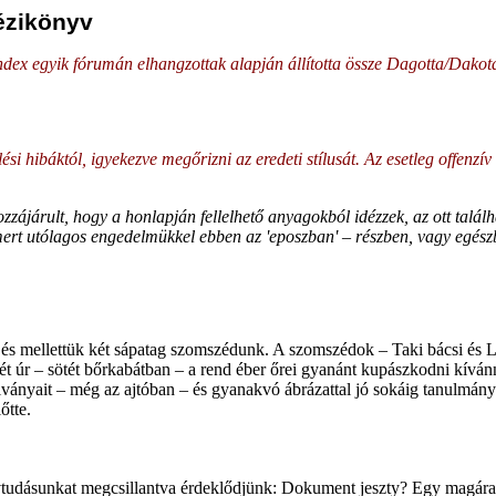
ézikönyv
dex egyik fórumán elhangzottak alapján állította össze Dagotta/Dakota á
i hibáktól, igyekezve megőrizni az eredeti stílusát. Az esetleg offenzí
zzájárult, hogy a honlapján fellelhető anyagokból idézzek, az ott talál
 mert utólagos engedelmükkel ebben az 'eposzban' – részben, vagy egész
 és mellettük két sápatag szomszédunk. A szomszédok – Taki bácsi és Le
 úr – sötét bőrkabátban – a rend éber őrei gyanánt kupászkodni kívánna
lványait – még az ajtóban – és gyanakvó ábrázattal jó sokáig tanulmányo
őtte.
vtudásunkat megcsillantva érdeklődjünk: Dokument jeszty? Egy magára 