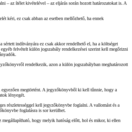
 – az ítélet kivételével – az eljárás során hozott határozatokat is. A
elét kéri, ez csak abban az esetben mellőzhető, ha ennek
 sértett indítványára ez csak akkor rendelhető el, ha a költséget
 egyéb felvételt külön jogszabály rendelkezései szerint kell megőrizni
rányadók.
egyzőkönyvről rendelkezik, azon a külön jogszabályban meghatározott
al egyezően megtörtént. A jegyzőkönyvből ki kell tűnnie, hogy a
atok lényegét.
ges részletességgel kell jegyzőkönyvbe foglalni. A vallomást és a
őkönyvbe foglalásra is sor kerülhet.
 megállapítható, hogy melyik hatóság előtt, hol és mikor, ki ellen