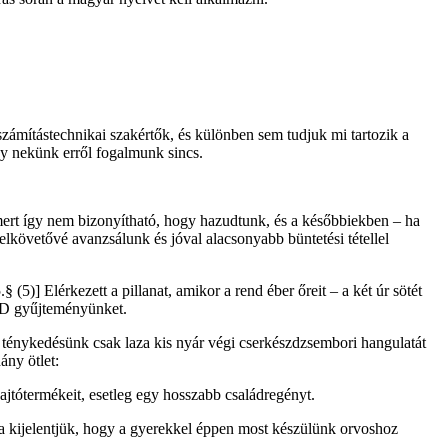
zámítástechnikai szakértők, és különben sem tudjuk mi tartozik a
gy nekünk erről fogalmunk sincs.
 mert így nem bizonyítható, hogy hazudtunk, és a későbbiekben – ha
lkövetővé avanzsálunk és jóval alacsonyabb büntetési tétellel
5)] Elérkezett a pillanat, amikor a rend éber őreit – a két úr sötét
 CD gyűjteményünket.
 ténykedésünk csak laza kis nyár végi cserkészdzsembori hangulatát
ány ötlet:
ajtótermékeit, esetleg egy hosszabb családregényt.
ha kijelentjük, hogy a gyerekkel éppen most készülünk orvoshoz