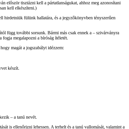
lván először tisztázni kell a pártatlanságukat, ahhoz meg azonosítani
an kell elkészíteni.)
ell hirdetniük fülünk hallatára, és a jegyzőkönyvben tényszerűen
ától függ további sorsunk. Bármi más csak ennek a – szivárványra
 fogja megalapozni a bíróság ítéletét.
, hogy magát a jogszabályt idézzem:
vet készít.
kezik – a tanú nevét.
át is ellenőrizni lehessen. A terhelt és a tanú vallomását, valamint a