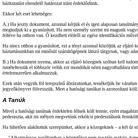
házkutatást elrendelő határozat iránt érdeklődünk.
Ekkor két eset lehetséges:
A.) Ha jeszty dokument, azonnal kérjük el és igen alaposan tanulmán
megtudjuk ki a gyanúsított. Ha nem személy szerint mi magunk vagyun
feltéve ha otthon van. Ő kezdheti elölről az egész identifikációs művel
Ha nincs otthon a gyanúsított, ezt a tényt azonnal közöljük az eljáró
háztartásunkban mi minősül számítógépnek látszó tárgynak, vagy ad
B.) Ha dokument nyema, akkor az eljáró közegnek szóban kell tudomá
ismételtessük el többször velük ezt mondókát némi nagyothallásra tört
értelemszerűen alkalmazzuk.
Ezek után vegyük föl terepszínű ábrázatunkat, tessékeljük be váratlan
jegyzőkönyvet fölvesszük. Mert a hatósági tanúkat is azonosítani köl
A Tanúk
Mivel a hatósági tanúnak érdektelen félnek köll lennie, ezért magabi
pederaszta, akit mi mélyen megvetünk erkölcsi piedesztálunk fennkölt
Ha hihetően alakítottuk szerepünket, akkor a közegeknek – a két úr sö
"Alkotmányos jogállamban a büntetőjog nem pusztán eszköz, hanem é