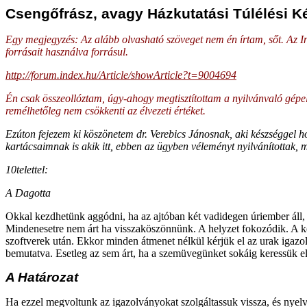
Csengőfrász, avagy Házkutatási Túlélési K
Egy megjegyzés: Az alább olvasható szöveget nem én írtam, sőt. Az In
forrásait használva forrásul.
http://forum.index.hu/Article/showArticle?t=9004694
Én csak összeollóztam, úgy-ahogy megtisztítottam a nyilvánvaló gépelés
remélhetőleg nem csökkenti az élvezeti értéket.
Ezúton fejezem ki köszönetem dr. Verebics Jánosnak, aki készséggel ho
kartácsaimnak is akik itt, ebben az ügyben véleményt nyilvánítottak,
10telettel:
A Dagotta
Okkal kezdhetünk aggódni, ha az ajtóban két vadidegen úriember áll,
Mindenesetre nem árt ha visszaköszönnünk. A helyzet fokozódik. A két
szoftverek után. Ekkor minden átmenet nélkül kérjük el az urak igazo
bemutatva. Esetleg az sem árt, ha a szemüvegünket sokáig keressük el
A Határozat
Ha ezzel megvoltunk az igazolványokat szolgáltassuk vissza, és nyel