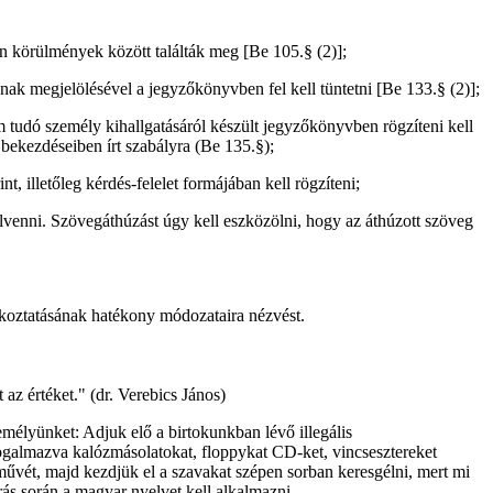
yen körülmények között találták meg [Be 105.§ (2)];
nak megjelölésével a jegyzőkönyvben fel kell tüntetni [Be 133.§ (2)];
nem tudó személy kihallgatásáról készült jegyzőkönyvben rögzíteni kell
) bekezdéseiben írt szabályra (Be 135.§);
, illetőleg kérdés-felelet formájában kell rögzíteni;
lvenni. Szövegáthúzást úgy kell eszközölni, hogy az áthúzott szöveg
akoztatásának hatékony módozataira nézvést.
az értéket." (dr. Verebics János)
emélyünket: Adjuk elő a birtokunkban lévő illegális
galmazva kalózmásolatokat, floppykat CD-ket, vincsesztereket
űvét, majd kezdjük el a szavakat szépen sorban keresgélni, mert mi
ás során a magyar nyelvet kell alkalmazni.