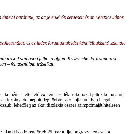
lnevű barátunk, az ott jelenlévők kérdéseit és dr. Verebics János
v szóhasználat, és az index fórumainak időnként felbukkanó szlengje
ható írásait szabadon felhasználjam. Köszönettel tartozom azon
ben – felhasználom írásaikat.
nke néni – feltehetőleg nem a vidéki rokonokat jöttek bemutatni.
k kicsiny, de meghitt légkört árasztó hajlékunkban illegális
zzuk, lehetőleg az akut diszlexia összes szimptómáját hitelesen
valamit is adó rendőr ebből már tudja, hogy szellemesen a