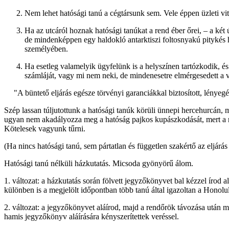
Nem lehet hatósági tanú a cégtársunk sem. Vele éppen üzleti v
Ha az utcáról hoznak hatósági tanúkat a rend éber őrei, – a két
de mindenképpen egy haldokló antarktiszi foltosnyakú pitykés
személyében.
Ha esetleg valamelyik ügyfelünk is a helyszínen tartózkodik, és
számláját, vagy mi nem neki, de mindenesetre elmérgesedett a v
"A büntető eljárás egésze törvényi garanciákkal biztosított, lénye
Szép lassan túljutottunk a hatósági tanúk körüli ünnepi hercehurcán,
ugyan nem akadályozza meg a hatóság pajkos kupászkodását, mert a re
Kötelesek vagyunk tűrni.
(Ha nincs hatósági tanú, sem pártatlan és független szakértő az eljárá
Hatósági tanú nélküli házkutatás. Micsoda gyönyörű álom.
1. változat: a házkutatás során fölvett jegyzőkönyvet bal kézzel írod a
különben is a megjelölt időpontban több tanú által igazoltan a Honolu
2. változat: a jegyzőkönyvet aláírod, majd a rendőrök távozása után me
hamis jegyzőkönyv aláírására kényszerítettek veréssel.