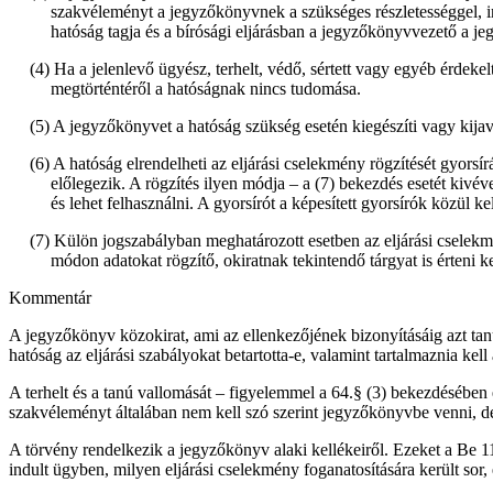
szakvéleményt a jegyzőkönyvnek a szükséges részletességgel, indo
hatóság tagja és a bírósági eljárásban a jegyzőkönyvvezető a je
(4) Ha a jelenlevő ügyész, terhelt, védő, sértett vagy egyéb érdek
megtörténtéről a hatóságnak nincs tudomása.
(5) A jegyzőkönyvet a hatóság szükség esetén kiegészíti vagy kijavítj
(6) A hatóság elrendelheti az eljárási cselekmény rögzítését gyorsír
előlegezik. A rögzítés ilyen módja – a (7) bekezdés esetét kivév
és lehet felhasználni. A gyorsírót a képesített gyorsírók közül 
(7) Külön jogszabályban meghatározott esetben az eljárási cselek
módon adatokat rögzítő, okiratnak tekintendő tárgyat is érteni ke
Kommentár
A jegyzőkönyv közokirat, ami az ellenkezőjének bizonyításáig azt tan
hatóság az eljárási szabályokat betartotta-e, valamint tartalmaznia kel
A terhelt és a tanú vallomását – figyelemmel a 64.§ (3) bekezdésében 
szakvéleményt általában nem kell szó szerint jegyzőkönyvbe venni, de 
A törvény rendelkezik a jegyzőkönyv alaki kellékeiről. Ezeket a Be 115
indult ügyben, milyen eljárási cselekmény foganatosítására került sor, 