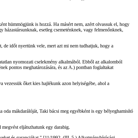
nként hümmögjünk is hozzá. Ha másért nem, azért olvassuk el, hogy
vagy házastársunknak, esetleg csemeténknek, vagy felmenőnknek,
t, de időt nyertünk vele, mert azt mi nem tudhatjuk, hogy a
atatlan nyomozati cselekmény alkalmából. Ebből az alkalomból
ének pontos meghatározására, és az A.) pontban foglaltakat
va vezessük őket kies hajlékunk azon helyiségébe, ahol a
ta oda mákdarálóját, Taki bácsi meg egyébként is egy bélyeghamisító
l megvést eljátszhatunk egy darabig.
ket és garanciákat." [11/1992. (III. 5.) Alkotmánybírósági