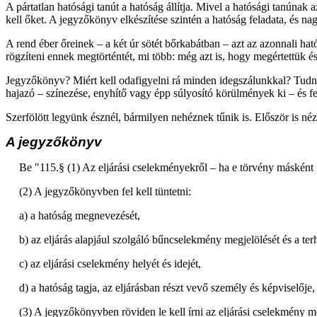
A pártatlan hatósági tanút a hatóság állítja. Mivel a hatósági tanúnak a
kell őket. A jegyzőkönyv elkészítése szintén a hatóság feladata, és n
A rend éber őreinek – a két úr sötét bőrkabátban – azt az azonnali ha
rögzíteni ennek megtörténtét, mi több: még azt is, hogy megértettük é
Jegyzőkönyv? Miért kell odafigyelni rá minden idegszálunkkal? Tudnu
hajazó – színezése, enyhítő vagy épp súlyosító körülmények ki – és fe
Szerfölött legyünk észnél, bármilyen nehéznek tűnik is. Először is n
A jegyzőkönyv
Be "115.§ (1) Az eljárási cselekményekről – ha e törvény másként
(2) A jegyzőkönyvben fel kell tüntetni:
a) a hatóság megnevezését,
b) az eljárás alapjául szolgáló bűncselekmény megjelölését és a terh
c) az eljárási cselekmény helyét és idejét,
d) a hatóság tagja, az eljárásban részt vevő személy és képviselője,
(3) A jegyzőkönyvben röviden le kell írni az eljárási cselekmény me