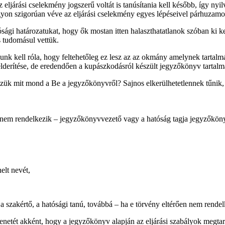
z eljárási cselekmény jogszerű voltát is tanúsítania kell később, így nyi
agyon szigorúan véve az eljárási cselekmény egyes lépéseivel párhuzamos
tósági határozatukat, hogy ők mostan itten halaszthatatlanok szóban ki k
s tudomásul vettük.
nk kell róla, hogy feltehetőleg ez lesz az az okmány amelynek tartalm
lderítése, de eredendően a kupászkodásról készült jegyzőkönyv tartalma
ézzük mit mond a Be a jegyzőkönyvről? Sajnos elkerülhetetlennek tűnik
 nem rendelkezik – jegyzőkönyvvezető vagy a hatóság tagja jegyzőköny
elt nevét,
 a szakértő, a hatósági tanú, továbbá – ha e törvény eltérően nem rendel
netét akként, hogy a jegyzőkönyv alapján az eljárási szabályok megtartás