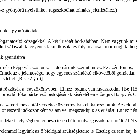
i-e gyönyörű nyelvünket, ragaszkodhat tolmács jelenlétéhez.)
unk a gyanúsítottak
foganatosító közegekkel. A két úr sötét bőrkabátban. Nem vagyunk mi s
adott válaszaink legyenek lakonikusak, és folyamatosan mormogjuk, ho
nk gyanúsítva
termék eképp válaszoljunk: Tudomásunk szerint nincs. Ez azért fontos,
Ennek az a jelentősége, hogy egyenes szándékú elkövetőből gondatlan e
is lehet. [Btk 22.§ d)]
nt rögzítsék a jegyzőkönyvben. Ehhez jogunk van ragaszkodni. [Be 115.§ (
t oroszlánfóka párkereső pislogásának kíséretében előadjuk floppy és
volna – mert mostantól vérkekec üzemmódba kell kapcsolnunk. Az eddigi
 ötletszerű időközönként valamivel megszakítjuk az eljárást. Ehhez néh
ellékelt helyiségben természetesen bátran olvasgassuk az elmúlt 2 hét s
emmel legyünk az ő biológiai szükségleteire is. Esetleg az sem baj, 