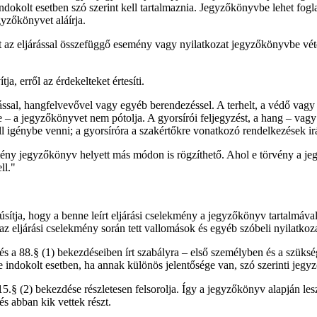
kolt esetben szó szerint kell tartalmaznia. Jegyzőkönyvbe lehet foglalni
gyzőkönyvet aláírja.
elt az eljárással összefüggő esemény vagy nyilatkozat jegyzőkönyvbe vét
a, erről az érdekelteket értesíti.
ással, hangfelvevővel vagy egyéb berendezéssel. A terhelt, a védő vagy a
e – a jegyzőkönyvet nem pótolja. A gyorsírói feljegyzést, a hang – vagy
kell igénybe venni; a gyorsíróra a szakértőkre vonatkozó rendelkezések i
mény jegyzőkönyv helyett más módon is rögzíthető. Ahol e törvény a j
ll."
úsítja, hogy a benne leírt eljárási cselekmény a jegyzőkönyv tartalmáv
l az eljárási cselekmény során tett vallomások és egyéb szóbeli nyilatkoz
és a 88.§ (1) bekezdéseiben írt szabályra – első személyben és a szüksé
indokolt esetben, ha annak különös jelentősége van, szó szerinti jegyz
.§ (2) bekezdése részletesen felsorolja. Így a jegyzőkönyv alapján lesz
és abban kik vettek részt.