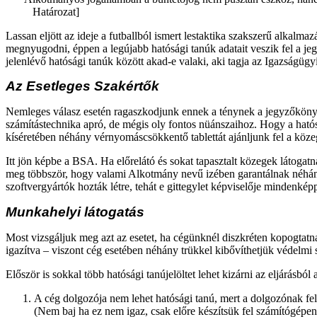
Határozat]
Lassan eljött az ideje a futballból ismert lestaktika szakszerű alkalm
megnyugodni, éppen a legújabb hatósági tanúk adatait veszik fel a jegy
jelenlévő hatósági tanúk között akad-e valaki, aki tagja az Igazságü
Az Esetleges Szakértők
Nemleges válasz esetén ragaszkodjunk ennek a ténynek a jegyzőkönyvb
számítástechnika apró, de mégis oly fontos nüánszaihoz. Hogy a hat
kíséretében néhány vérnyomáscsökkentő tablettát ajánljunk fel a köze
Itt jön képbe a BSA. Ha előrelátó és sokat tapasztalt közegek látogat
meg többször, hogy valami Alkotmány nevű izében garantálnak néhány a
szoftvergyártók hozták létre, tehát e gittegylet képviselője mindenképp
Munkahelyi látogatás
Most vizsgáljuk meg azt az esetet, ha cégünknél diszkréten kopogtatna
igazítva – viszont cég esetében néhány trükkel kibővíthetjük védelmi s
Először is sokkal több hatósági tanújelöltet lehet kizárni az eljárásb
A cég dolgozója nem lehet hatósági tanú, mert a dolgozónak felm
(Nem baj ha ez nem igaz, csak előre készítsük fel számítógépen