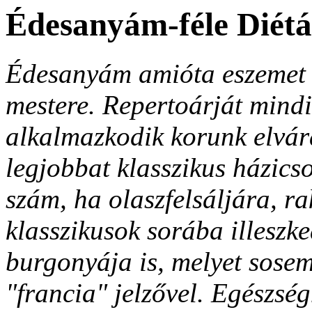
Édesanyám-féle Diét
Édesanyám amióta eszemet 
mestere. Repertoárját mind
alkalmazkodik korunk elvár
legjobbat klasszikus házics
szám, ha olaszfelsáljára, ra
klasszikusok sorába illeszk
burgonyája is, melyet sose
"francia" jelzővel. Egészs