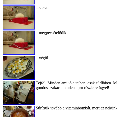
...sorsa...
...megpecsételődik...
...végül.
Tejföl. Minden ami jó a tejben, csak sűrűbben. Miv
gondos szakács minden apró részletre ügyel!
Sűrítsük tovább a vitaminbombát, mert az nekün