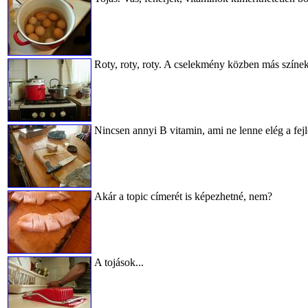
Roty, roty, roty. A cselekmény közben más színek
Nincsen annyi B vitamin, ami ne lenne elég a fej
Akár a topic címerét is képezhetné, nem?
A tojások...