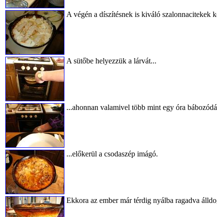
A végén a díszítésnek is kiváló szalonnacitekek k
A sütőbe helyezzük a lárvát...
...ahonnan valamivel több mint egy óra bábozódás
...előkerül a csodaszép imágó.
Ekkora az ember már térdig nyálba ragadva álldo