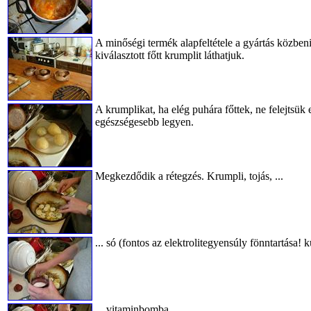
A minőségi termék alapfeltétele a gyártás közbeni
kiválasztott főtt krumplit láthatjuk.
A krumplikat, ha elég puhára főttek, ne felejtsü
egészségesebb legyen.
Megkezdődik a rétegzés. Krumpli, tojás, ...
... só (fontos az elektrolitegyensúly fönntartása! 
... vitaminbomba, ...