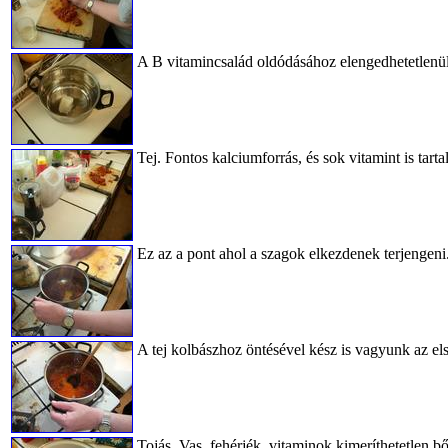
A B vitamincsalád oldódásához elengedhetetlenül 
Tej. Fontos kalciumforrás, és sok vitamint is ta
Ez az a pont ahol a szagok elkezdenek terjengeni
A tej kolbászhoz öntésével kész is vagyunk az e
Tojás. Vas, fehérjék, vitaminok kimeríthetetlen b