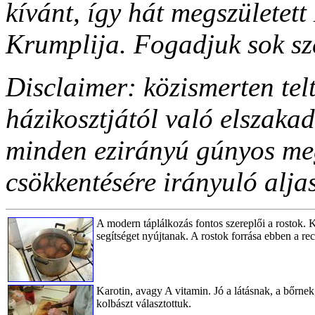
kívánt, így hát megszületet
Krumplija. Fogadjuk sok sze
Disclaimer: közismerten te
házikosztjától való elszaka
minden ezirányú gúnyos meg
csökkentésére irányuló alja
A modern táplálkozás fontos szereplői a rostok. Kö
segítséget nyújtanak. A rostok forrása ebben a r
Karotin, avagy A vitamin. Jó a látásnak, a bőrnek
kolbászt választottuk.