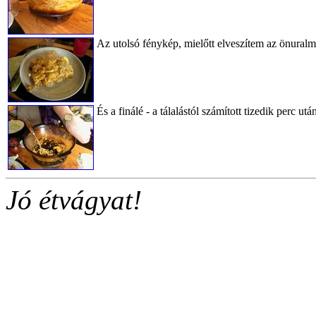
Az utolsó fénykép, mielőtt elveszítem az önural
És a finálé - a tálalástól számított tizedik perc utá
Jó étvágyat!