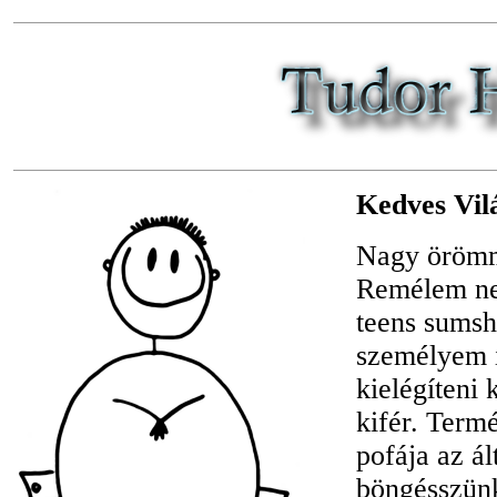
Kedves Vil
Nagy örömme
Remélem nem
teens sumsh
személyem i
kielégíteni
kifér. Term
pofája az ál
böngésszünk