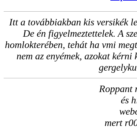
Itt a továbbiakban kis versikék 
De én figyelmeztettelek. A s
homlokterében, tehát ha vmi megtet
nem az enyémek, azokat kérni 
gergelyk
Roppant n
és h
webo
mert r00