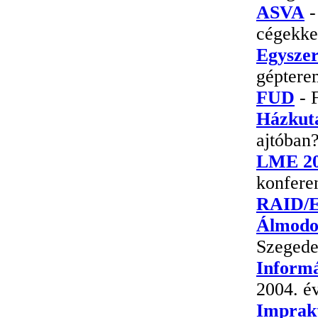
ASVA
-
cégekke
Egyszer
géptere
FUD
- 
Házkuta
ajtóban
LME 2
konfere
RAID/
Álmodo
Szegede
Informá
2004. év
Imprakt