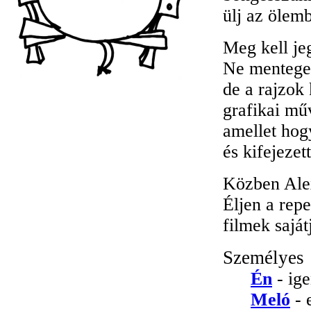
ülj az ölem
Meg kell je
Ne menteget
de a rajzok 
grafikai mű
amellet hogy
és kifejezet
Közben Alex
Éljen a repe
filmek sajá
Személyes
Én
- ige
Meló
- 