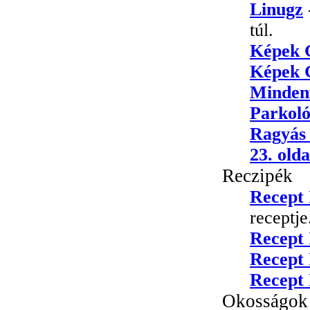
Linugz
túl.
Képek G
Képek G
Minden
Parkoló
Ragyás
23. olda
Reczipék
Recept 
receptje
Recept 
Recept 
Recept 
Okosságok